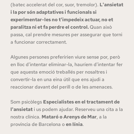
(batec accelerat del cor, suor, tremolor). 
L'ansietat 
i la por són adaptatives i funcionals si 
experimentar-les no t'impedeix actuar, no et 
paralitza ni et fa perdre el control. 
Quan això 
passa, cal prendre mesures per assegurar que torni 
a funcionar correctament. 
Algunes persones preferirien viure sense por, però 
en lloc d'intentar eliminar-la, hauríem d'intentar fer 
que aquesta emoció treballés per nosaltres i 
convertir-la en una eina útil que ens ajudi a 
reaccionar davant del perill o de les amenaces. 
Som psicòlegs 
Especialistes en el tractament de 
l'ansietat
 i us podem ajudar. Reserveu una cita a la 
nostra clínica. 
Mataró o Arenys de Mar
, a la 
província de Barcelona o 
en línia
. 