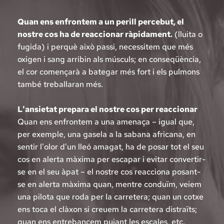
Quan ens enfrontem a un perill percebut, el 
nostre cos ha de reaccionar ràpidament.
 (lluita o 
fugida) i perquè això passi, necessitem que més 
oxigen i sang arribin als músculs; en conseqüència, 
el cor començarà a bategar més fort i els pulmons 
també treballaran més.
L'ansietat prepara el nostre cos per reaccionar
Quan ens enfrontem a una amenaça – igual que, 
per exemple, una gasela a la sabana africana, en 
sentir l'olor d'un lleó amagat, ha de posar tot el seu 
cos en alerta màxima per escapar i evitar convertir-
se en el seu àpat – el nostre cos reacciona posant-
se en alerta màxima quan, mentre conduïm, veiem 
una pilota que roda per la carretera; quan un cotxe 
ens toca el clàxon si creuem la carretera distraïts; 
quan ens entrebancem pujant les escales, etc.