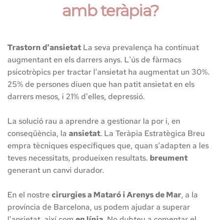
amb teràpia?
descrita com una sensació de preocupació,
nerviosisme o angoixa, sovint acompanyada de
símptomes físics com ara palpitacions, sudoració,
Trastorn d'ansietat
 La seva prevalença ha continuat 
augmentant en els darrers anys. L'ús de fàrmacs 
tremolors o dificultats per respirar. És una resposta
psicotròpics per tractar l'ansietat ha augmentat un 30%. 
natural del cos a l'estrès o a situacions percebudes
25% de persones diuen que han patit ansietat en els 
com a amenaçants, però quan esdevé excessiva,
darrers mesos, i 21% d'elles, depressió.
persistent i interfereix amb la vida diària, pot
La solució rau a aprendre a gestionar la por i, en 
considerar-se un trastorn d'ansietat.
conseqüència, la 
ansietat
. La Teràpia Estratègica Breu 
Pateixes ansietat?
empra tècniques específiques que, quan s'adapten a les 
teves necessitats, produeixen resultats. 
breument
La pànic és un estat d'ansietat intensa que pot
generant un canvi durador.
aparèixer sobtadament i causar símptomes físics i
psicològics intensos, com ara palpitacions, dificultat
En el nostre 
cirurgies a Mataró i Arenys de Mar
, a la 
província de Barcelona, us podem ajudar a superar 
per respirar, tremolors, sensació de mort imminent o
l'ansietat, així com 
en línia
. No dubteu a comentar el 