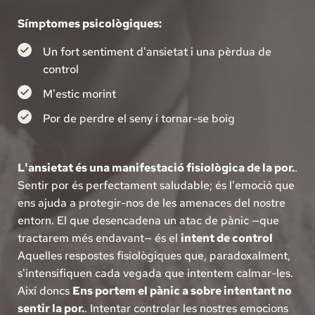
Símptomes psicològiques:
Un fort sentiment d'ansietat i una pèrdua de 
control
M'estic morint
Por de perdre el seny i tornar-se boig
L'ansietat és una manifestació fisiològica de la por.
. 
Sentir por és perfectament saludable; és l'emoció que 
ens ajuda a protegir-nos de les amenaces del nostre 
entorn. El que desencadena un atac de pànic —que 
tractarem més endavant— és el 
intent de control
Aquelles respostes fisiològiques que, paradoxalment, 
s'intensifiquen cada vegada que intentem calmar-les. 
Així doncs 
Ens portem el pànic a sobre intentant no 
sentir la por.
. Intentar controlar les nostres emocions 