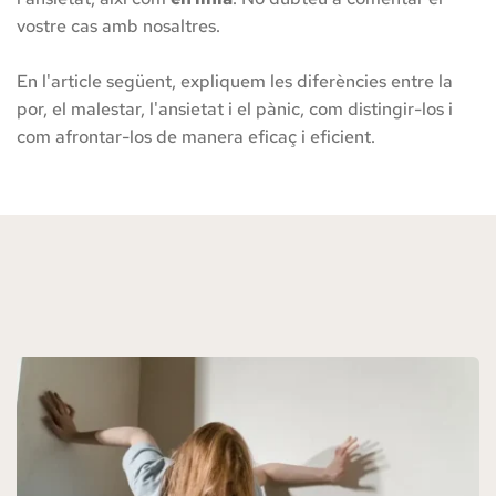
pèrdua de control.
vostre cas amb nosaltres.
Què és l'angoixa?
En l'article següent, expliquem les diferències entre la 
Es pot viure sense por?
por, el malestar, l'ansietat i el pànic, com distingir-los i 
Els 3 errors més comuns a l'hora de gestionar
com afrontar-los de manera eficaç i eficient.
l'ansietat
Com la psicologia t'ajuda a superar l'ansietat
mitjançant la Teràpia Breu Estratègica
Tipus de trastorns d'ansietat
El que diuen els nostres pacients:
Altres articles relacionats amb l'Ansietat