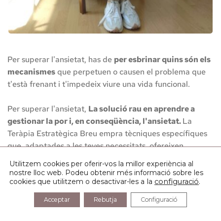
Per superar l'ansietat, has de 
per esbrinar quins són els 
mecanismes
 que perpetuen o causen el problema que 
t'està frenant i t'impedeix viure una vida funcional.
Per superar l'ansietat, 
La solució rau en aprendre a 
gestionar la por i, en conseqüència, l'ansietat. 
La 
Teràpia Estratègica Breu empra tècniques específiques 
que, adaptades a les teves necessitats, ofereixen 
resultats en un curt espai de temps i provoquen un canvi 
Utilitzem cookies per oferir-vos la millor experiència al
durador.
nostre lloc web. Podeu obtenir més informació sobre les
cookies que utilitzem o desactivar-les a
la
configuració
.
La taxa d'èxit en el tractament dels trastorns 
Acceptar
Rebutja
Configuració
d'ansietat és molt alta (arribant al 95 % dels casos 
resolts).
. També som coneguts pel nostre 