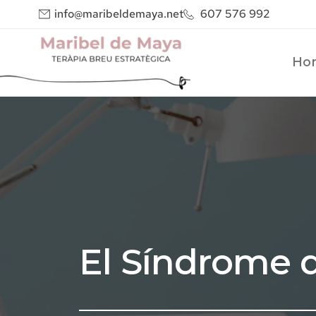
info@maribeldemaya.net
607 576 992
Ho
El Síndrome 