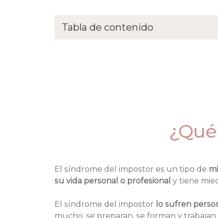
Tabla de contenido
¿Qué es el Síndrome del impostor?
Tipos de síndrome del impostor
Causas del síndrome del impostor
Superar el síndrome del impostor
¿Qué 
El síndrome del impostor es un tipo de
 mi
su vida personal o profesional
 y tiene mi
El síndrome del impostor
 lo sufren pers
mucho, se preparan, se forman y trabaj