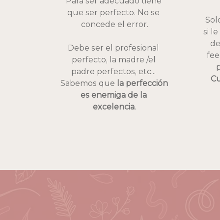
Para ser adecuado tiene 
que ser perfecto. No se 
Sol
concede el error.
si l
de
Debe ser el profesional 
fee
perfecto, la madre /el 
padre perfectos, etc... 
Cu
Sabemos que
 la perfección 
es enemiga de la 
excelencia
.