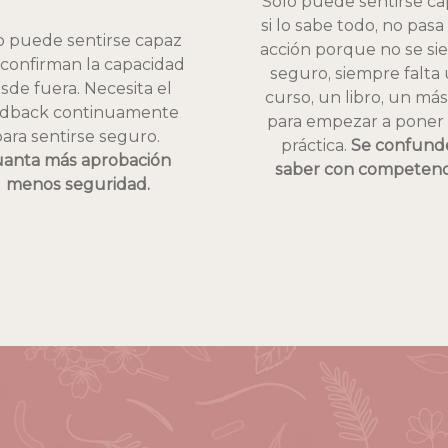
Solo puede sentirse ca
si lo sabe todo, no pasa a
o puede sentirse capaz 
acción porque no se sie
e confirman la capacidad 
seguro, siempre falta 
sde fuera. Necesita el 
curso, un libro, un más
dback continuamente 
para empezar a poner 
para sentirse seguro. 
práctica. 
Se confunde
anta más aprobación 
saber con competenc
menos seguridad.