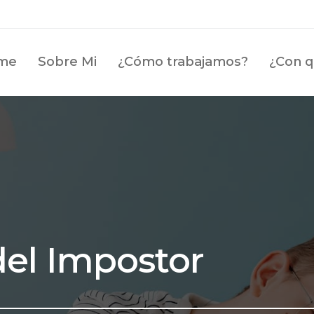
me
Sobre Mi
¿Cómo trabajamos?
¿Con q
del Impostor