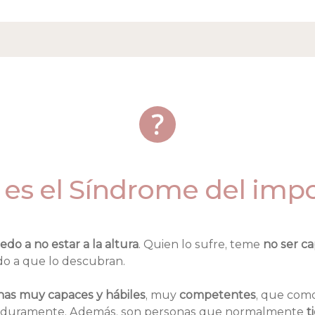
es el Síndrome del imp
edo a no estar a la altura
. Quien lo sufre, teme 
no ser c
edo a que lo descubran.
onas muy capaces y hábiles
, muy 
competentes
, que como
an duramente. Además, son personas que normalmente 
t