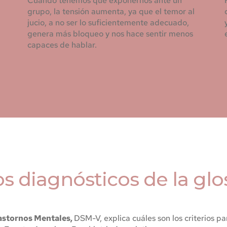
Cuando tenemos que exponernos ante un 
grupo, la tensión aumenta, ya que el temor al 
jucio, a no ser lo suficientemente adecuado, 
genera más bloqueo y nos hace sentir menos 
capaces de hablar.
os diagnósticos de la gl
astornos Mentales, 
DSM-V, explica cuáles son los criterios pa