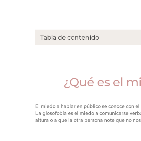
Tabla de contenido
¿Qué es el miedo a hablar en público o glosofo
¿Por qué me da miedo hablar con gente?
Miedo a hablar en reuniones o exposiciones
¿Qué es el mi
Criterios diagnósticos de la glosofobia
Causas del miedo a hablar en público
Síntomas del miedo a hablar con gente
El miedo a hablar en público se conoce con el
La glosofobia es el miedo a comunicarse verba
Técnicas para superar el miedo hablar en públi
altura o a que la otra persona note que no no