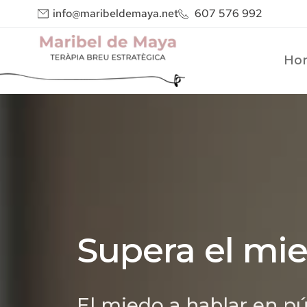
info@maribeldemaya.net
607 576 992
Ho
Supera el mie
El miedo a hablar en pú