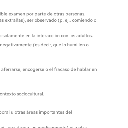
ible examen por parte de otras personas. 
s extrañas), ser observado (p. ej., comiendo o 
 solamente en la interacción con los adultos.
egativamente (es decir, que lo humillen o 
 aferrarse, encogerse o el fracaso de hablar en 
ontexto sociocultural.
boral u otras áreas importantes del 
. ej., una droga, un médicamente) ni a otra 