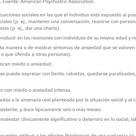
a. Fuente: American Psychiatric Association.
uaciones sociales en las que el individuo está expuesto al pos
iales (p. ej., mantener una conversación, reunirse con persona
as (p. ej., dar una charla).
producir en las reuniones con individuos de su misma edad y no
rta manera o de mostrar síntomas de ansiedad que se valoren n
o que ofenda a otras personas).
ovocan miedo o ansiedad.
 se puede expresar con llanto, rabietas, quedarse paralizados,
ten con miedo o ansiedad intensa.
dos a la amenaza real planteada por la situación social y al c
rsistente, y dura típicamente seis o más meses.
malestar clínicamente significativo o deterioro en lo social, la
 pueden atribuir a los efectos fisiológicos de una sustancia (p