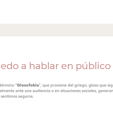
bia?
edo a hablar en público
 término “
Glosofobia
”, que proviene del griego, gloso que si
lmente ante una audiencia o en situaciones sociales, generan
co
s sentimos seguros.