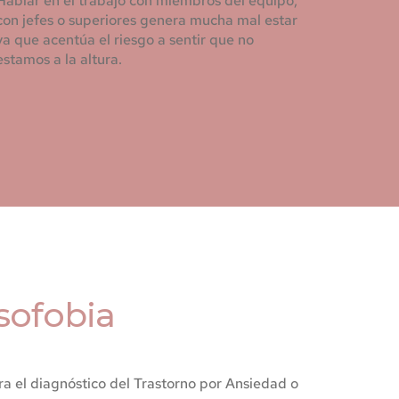
Hablar en el trabajo con miembros del equipo, 
con jefes o superiores genera mucha mal estar 
ya que acentúa el riesgo a sentir que no 
estamos a la altura.
osofobia
ra el diagnóstico del Trastorno por Ansiedad o 