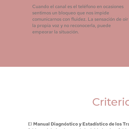
Cuando el canal es el teléfono en ocasiones 
sentimos un bloqueo que nos impide 
comunicarnos con fluidez. La sensación de oir 
la propia voz y no reconocerla, puede 
empeorar la situación.
Criteri
El 
Manual Diagnóstico y Estadístico de los Tr