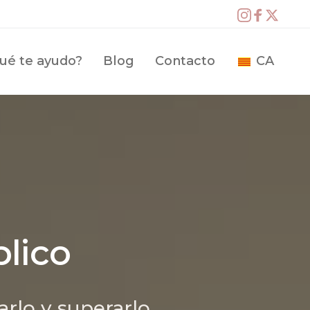
ué te ayudo?
Blog
Contacto
CA
blico
arlo y superarlo