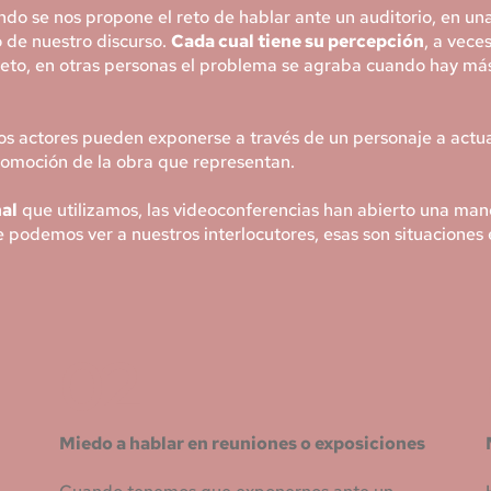
do se nos propone el reto de hablar ante un auditorio, en una
 de nuestro discurso. 
Cada cual tiene su percepción
, a vece
to, en otras personas el problema se agraba cuando hay más d
 actores pueden exponerse a través de un personaje a actuar 
romoción de la obra que representan.
nal
 que utilizamos, las videoconferencias han abierto una man
podemos ver a nuestros interlocutores, esas son situaciones
02
Miedo a hablar en reuniones o exposiciones