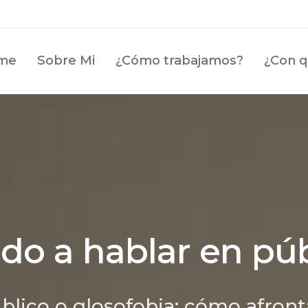
me
Sobre Mi
¿Cómo trabajamos?
¿Con q
do a hablar en pú
blico o glosofobia: cómo afront