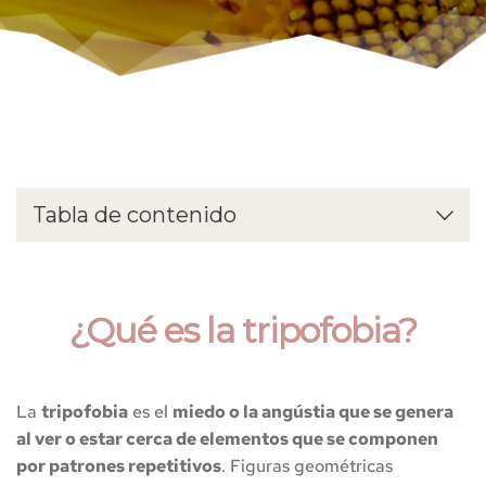
Tabla de contenido
¿Qué es la tripofobia?
Síntomas de la tripofobia
¿Qué es la tripofobia?
Causas de la tripofobia
Tripofobia vs dermatofobia
La 
tripofobia
 es el 
miedo o la angústia que se genera 
Tratamiento de la tripofobia desde la Terapia
al ver o estar cerca de elementos que se componen 
Breve Estratégica
por patrones repetitivos
. Figuras geométricas 