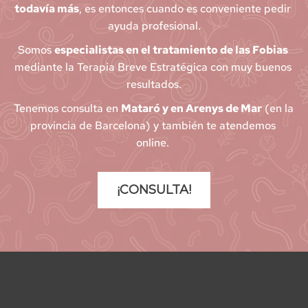
todavía más
, es entonces cuando es conveniente pedir 
ayuda profesional.
Somos 
especialistas en el tratamiento de las Fobias
mediante la Terapia Breve Estratégica con muy buenos 
resultados.
Tenemos consulta en 
Mataró y en Arenys de Mar
 (en la 
provincia de Barcelona) y también te atendemos 
online. 
¡CONSULTA!