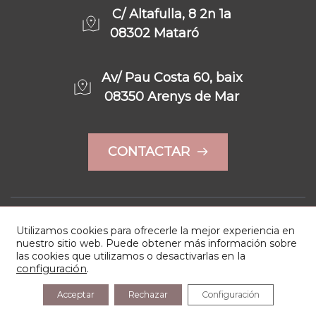
C/ Altafulla, 8 2n 1a
08302 Mataró
Av/ Pau Costa 60, baix
08350 Arenys de Mar
CONTACTAR
Política de privacidad
© Copyright 2022
Utilizamos cookies para ofrecerle la mejor experiencia en
nuestro sitio web. Puede obtener más información sobre
las cookies que utilizamos o desactivarlas en
la
configuración
.
Acceptar
Rechazar
Configuración